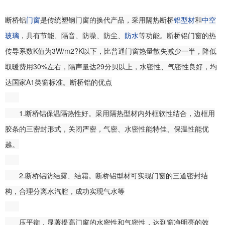
断桥铝
门窗
是传统塑钢门窗的换代产品，采用隔热断桥
铝型材
和
中空
玻璃
，具有节能、隔音、防噪、防尘、
防水
等功能。断桥铝门窗的热
传导系数K值为3W/m2?K以下，比普通门窗热量散失减少一半，降低
取暖费用30%左右，隔声量达29分贝以上，水密性、气密性良好，均
达国家A1类窗标准。断桥铝的优点
1.断桥铝保温隔热性好。采用隔热型材内外框软性结合，边框用
胶条的三密封形式，关闭严密，气密、水密性能特佳、保温性能优
越。
2.断桥铝防结露、结霜。断桥铝型材可实现门窗的三道密封结
构，合理分离水汽腔，成功实现气水等
压平衡，显著提高门窗的水密性和气密性，达到窗净明亮的效