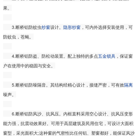
果。
3.断桥铝防蚊虫
纱窗
设计。
隐形纱窗
，可内外选择安装使用，可
防蚊虫，苍蝇。
4.断桥铝防盗、防松动装置。配上独特的多点
五金
锁具
，保证窗
户在使用中的稳固与安全。
5.断桥铝防噪隔音。其结构经精心设计，接缝严密，可有效
隔离
噪声。
6.断桥铝防风沙、抗风压。内框直料采用空心设计、抗风压变形
能力强，抗震动效果好。可用于高层建筑及民用住宅，可设计大面积
窗型，采光面积大;这种窗的气密性比任何铝、塑窗都好，能保证风沙